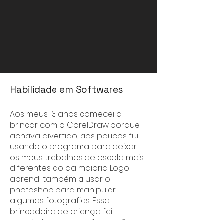
cozinha+
da
ong
GTP+
Habilidade em Softwares
Aos meus 13 anos comecei a
brincar com o CorelDraw porque
achava divertido, aos poucos fui
usando o programa para deixar
os meus trabalhos de escola mais
diferentes do da maioria. Logo
aprendi também a usar o
photoshop para manipular
algumas fotografias. Essa
brincadeira de criança foi