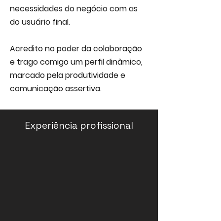
necessidades do negócio com as
do usuário final.
Acredito no poder da colaboração
e trago comigo um perfil dinâmico,
marcado pela produtividade e
comunicação assertiva.
Experiência profissional
Koerich Lab
Pátio Mais
Product
UX/UI
Designer
Designer