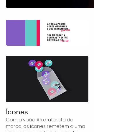
Ícones
Com a visão Afrofuturista da
marca, os ícones remetem a uma