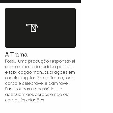
A Tr
ama
Possui uma produção responsável
com o mínimo de resíduo possível
e fabricação manual, criações em
escala singular. Para a Trama, todo
corpo é celebrável e admirável.
Suas roupa
s
e acessórios se
adequam aos corpos e não os
corpos às criações.