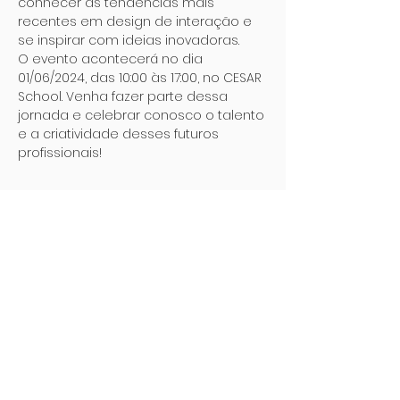
conhecer as tendências mais 
recentes em design de interação e 
se inspirar com ideias inovadoras.
O evento acontecerá no dia 
01/06/2024, das 10:00 às 17:00, no CESAR 
School. Venha fazer parte dessa 
jornada e celebrar conosco o talento 
e a criatividade desses futuros 
profissionais!
Ingressos
Vendas encerradas
Tipo de ingresso
Presencial
Mais informações
Preço