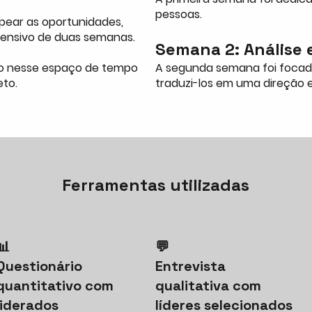
pessoas.
pear as oportunidades,
ntensivo de duas semanas.
Semana 2: Análise 
do nesse espaço de tempo
A segunda semana foi focada
eto.
traduzi-los em uma direção e
Ferramentas utilizadas
📊
💬
Questionário
Entrevista
quantitativo com
qualitativa com
liderados
líderes selecionados