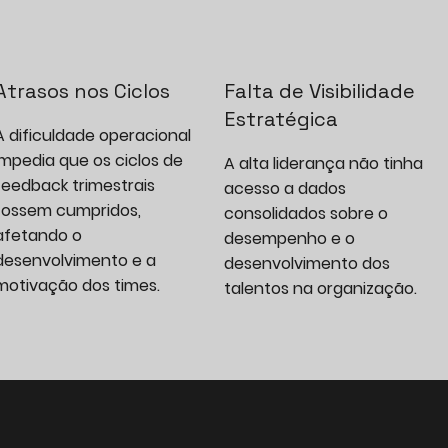
Atrasos nos Ciclos
Falta de Visibilidade
Estratégica
A dificuldade operacional
impedia que os ciclos de
A alta liderança não tinha
feedback trimestrais
acesso a dados
fossem cumpridos,
consolidados sobre o
afetando o
desempenho e o
desenvolvimento e a
desenvolvimento dos
motivação dos times.
talentos na organização.