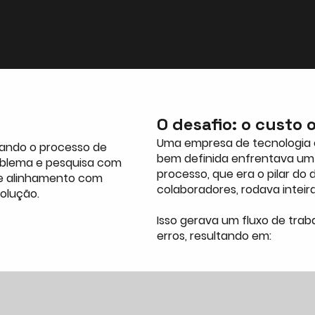
O desafio: o custo 
Uma empresa de tecnologia
rando o processo de
bem definida enfrentava um d
oblema e pesquisa com
processo, que era o pilar do
 e alinhamento com
colaboradores, rodava inteir
solução.
Isso gerava um fluxo de trab
erros, resultando em: