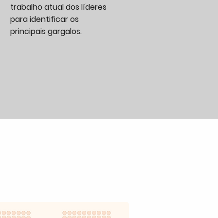
trabalho atual dos líderes
para identificar os
principais gargalos.