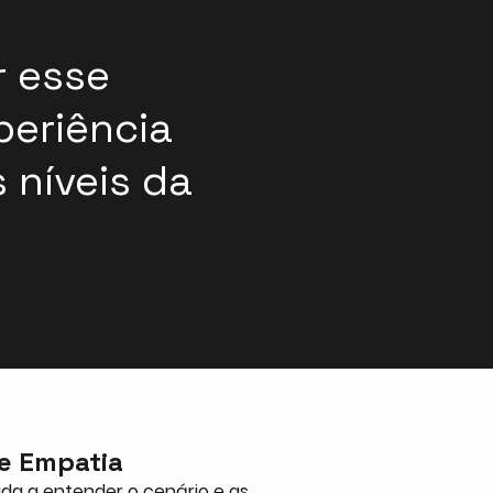
 esse
periência
s níveis da
e Empatia
ada a entender o cenário e as