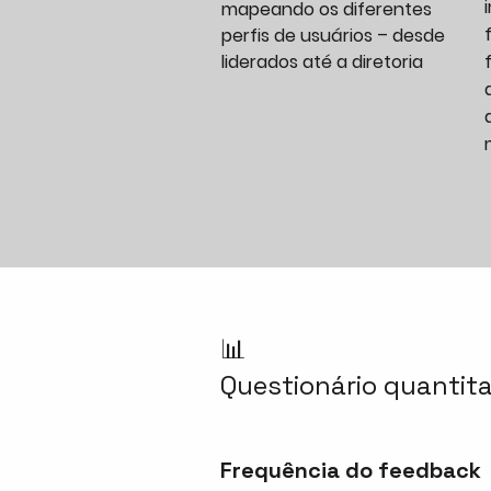
mapeando os diferentes
perfis de usuários – desde
liderados até a diretoria
📊
Questionário quantita
Frequência do feedback