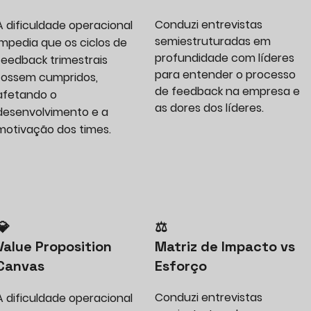
Conduzi entrevistas
A dificuldade operacional
semiestruturadas em
impedia que os ciclos de
profundidade com líderes
feedback trimestrais
para entender o processo
fossem cumpridos,
de feedback na empresa e
afetando o
as dores dos líderes.
desenvolvimento e a
motivação dos times.
💎
⚖️
Value Proposition
Matriz de Impacto vs
Canvas
Esforço
Conduzi entrevistas
A dificuldade operacional