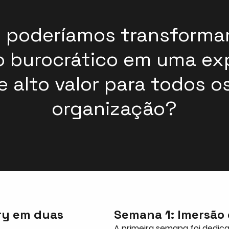
 poderíamos transformar
 burocrático em uma ex
e alto valor para todos o
organização?
ry em duas
Semana 1: Imersão 
A primeira semana foi dedic