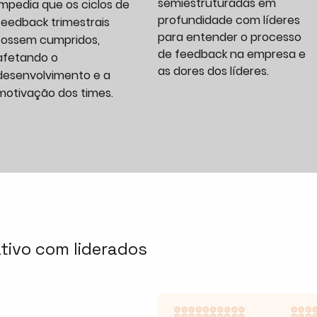
semiestruturadas em
impedia que os ciclos de
profundidade com líderes
feedback trimestrais
para entender o processo
fossem cumpridos,
de feedback na empresa e
afetando o
as dores dos líderes.
desenvolvimento e a
motivação dos times.
tivo com liderados