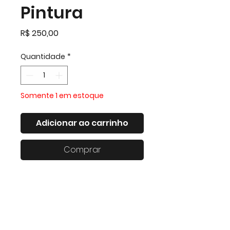
Pintura
Preço
R$ 250,00
Quantidade
*
Somente 1 em estoque
Adicionar ao carrinho
Comprar
Pintura em aquarela e nanquim
em papel 300 g/m²
Moldura madeira pinus
Dimensão 21cmx21cm